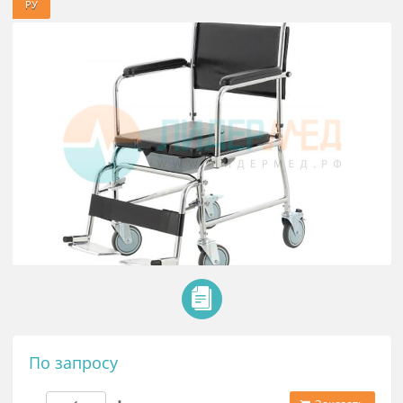
оснащением арт.352
РУ