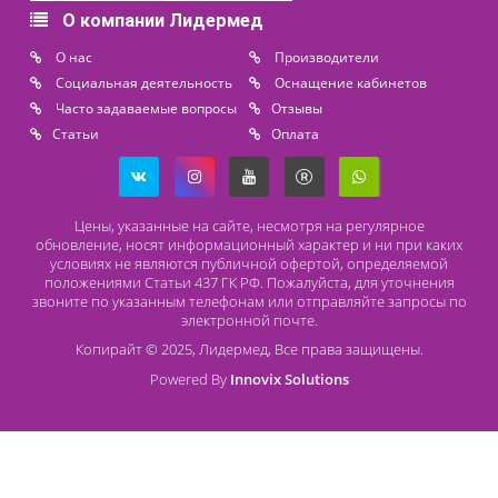
+7 (931) 388 11 60
Расходные материалы
Lidermed.rf@yandex.ru
Адрес
196626, Санкт-Петербург, Шушары, ул. Пушкинская, 10 корп. 2
Способы оплаты
Безналичный расчет
Наличный расчет
Оплата банковской картой
О компании Лидермед
O нас
Производители
Социальная деятельность
Оснащение кабинетов
Часто задаваемые вопросы
Отзывы
Статьи
Oплата