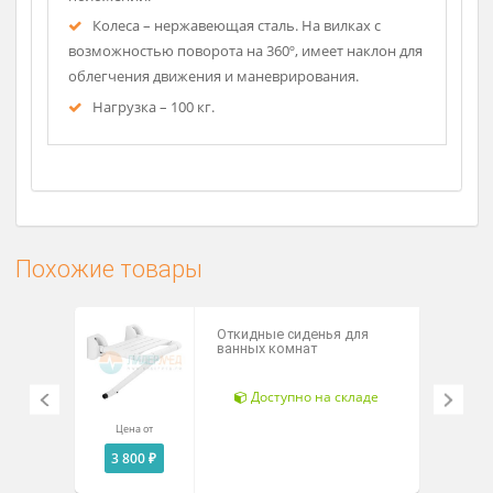
фиксации.
Подножки – раздельные, легкосъемные,
поворотные с фиксацией в рабочем положении.
Оснащены поддержкой икроножной части ног.
Рассч
дост
Рифленые опоры для стоп – алюминиевый
сплав, откидываются вверх. Крепятся к раме
шарнирным устройством с фиксацией в рабочем
положении.
Колеса – нержавеющая сталь. На вилках с
возможностью поворота на 360º, имеет наклон для
облегчения движения и маневрирования.
Нагрузка – 100 кг.