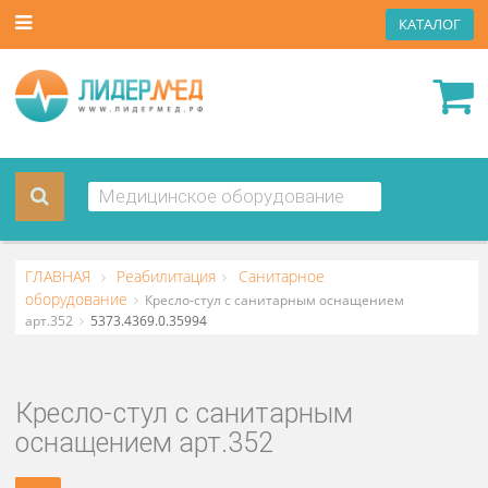
КАТА
ГЛАВНАЯ
Реабилитация
Санитарное
оборудование
Кресло-стул с санитарным оснащением
арт.352
5373.4369.0.35994
Кресло-стул с санитарным