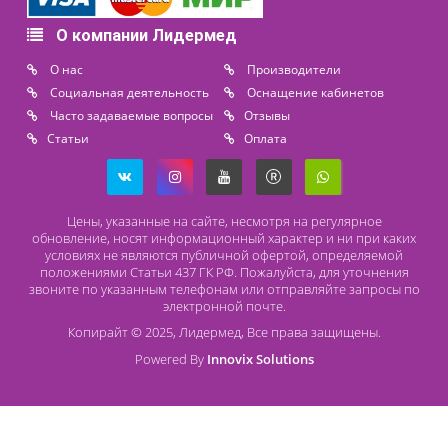
Расходные материалы
Lidermed.rf@yandex.ru
Адрес
196626, Санкт-Петербург, Шушары, ул. Пушкинская, 10 корп. 2
Способы оплаты
Безналичный расчет
Наличный расчет
Оплата банковской картой
О компании Лидермед
O нас
Производители
Социальная деятельность
Оснащение кабинетов
Часто задаваемые вопросы
Отзывы
Статьи
Oплата