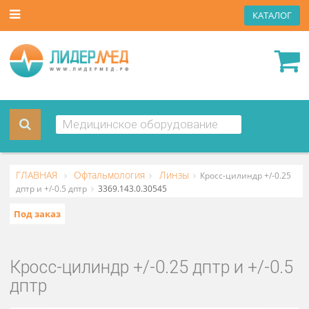
КАТА
ГЛАВНАЯ
Офтальмология
Линзы
Кросс-цилиндр +/-
дптр и +/-0.5 дптр
3369.143.0.30545
Под заказ
Кросс-цилиндр +/-0.25 дптр и +/-0