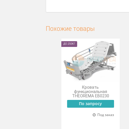
Покрытие антикоррозийно
4,7- дюймовые колеса с и
Спинки выполнены из ABS-
Складные боковые поручни
Возможность дезинфекции 
Похожие товары
ДО 250КГ