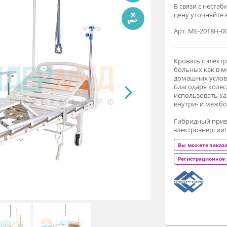
6
В 
це
Ар
Кр
бо
до
Бл
ис
вн
Ги
эл
В
Р