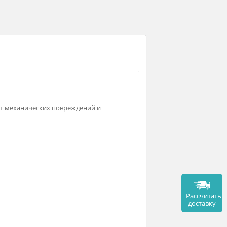
Страна-производитель: Китай
ектричества.
 защищающим от механических повреждений и