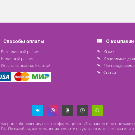
Кровать больничная
Кровать бо
Merivaara FUTURA PLUS
функциональ
По запросу
37
Цена от
Цена от
Под заказ
Способы оплаты
О
Безналичный расчет
O 
Наличный расчет
Со
Оплата банковской картой
Ча