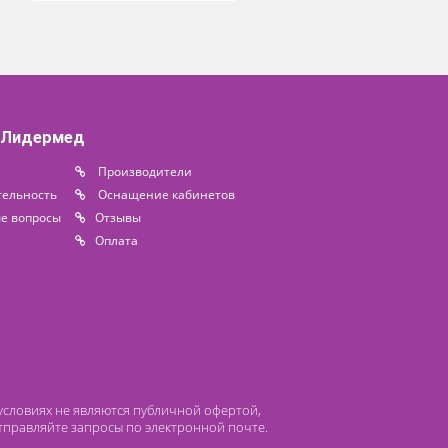
льничная
Кровать
ная NEXO
функциональная
электрическая Армед
8 500 ₽
РС301
62 900 ₽
Под заказ
Доступно на складе
 компании Лидермед
нас
Производители
циальная деятельность
Оснащение кабинетов
сто задаваемые вопросы
Отзывы