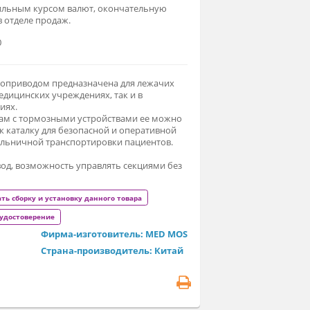
0 000 ₽
Заказать
связи с нестабильным курсом валют, окончательную
ну уточняйте в отделе продаж.
т. MЕ-2018Н-00
овать с электроприводом предназначена для лежачих
льных как в медицинских учреждениях, так и в
машних условиях.
агодаря колесам с тормозными устройствами ее можно
пользовать как каталку для безопасной и оперативной
утри- и межбольничной транспортировки пациентов.
бридный привод, возможность управлять секциями без
ектроэнергии!
ы можете заказать сборку и установку данного товара
егистрационное удостоверение
Фирма-изготовитель: MED MOS