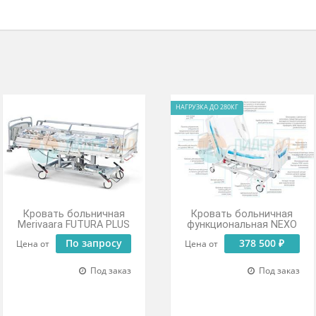
й и ударопрочной эмалью.
ндивидуальными тормозами.
пластика.
 обеспечивают безопасность.
всех частей кровати.
НАГРУЗКА ДО 280КГ