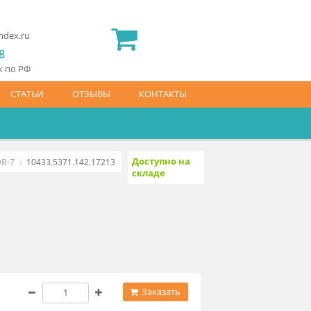
2) 565 23 25
idermed.rf@yandex.ru
800) 444 14 28
латный звонок по РФ
АЙС-ЛИСТ
СТАТЬИ
ОТЗЫВЫ
КОНТАКТЫ
Доступно на
электрическая DB-7
10433.5371.142.17213
складе