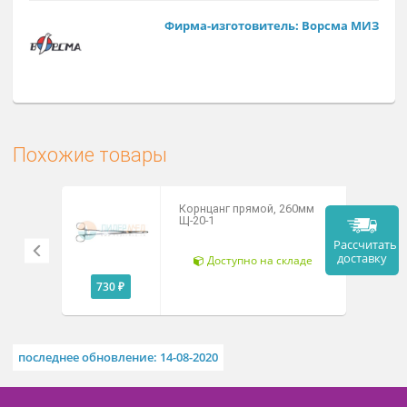
Заказат
Арт. К-21
Фирма-изготовитель: Ворсма М
Похожие товары
Корнцанг прямой, 260мм
Щ-20-1
Рассч
дост
Доступно на складе