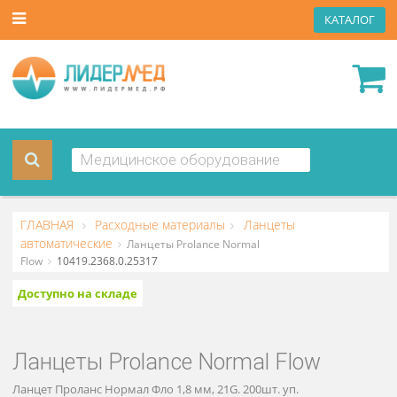
КАТА
ГЛАВНАЯ
Расходные материалы
Ланцеты
автоматические
Ланцеты Prolance Normal
Flow
10419.2368.0.25317
Доступно на складе