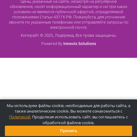
О компании Лидермед
O нас
Производители
Социальная деятельность
Оснащение кабинетов
Часто задаваемые вопросы
Отзывы
Статьи
Oплата
Цены, указанные на сайте, несмотря на регулярное
обновление, носят информационный характер и ни при как
условиях не являются публичной офертой, определяемой
положениями Статьи 437 ГК РФ. Пожалуйста, для уточнени
звоните по указанным телефонам или отправляйте запросы
электронной почте.
Копирайт © 2025, Лидермед, Все права защищены.
Powered By
Innovix Solutions