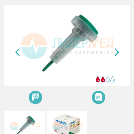
Ланцеты Prolance Normal Flow
Ланцет Проланс Нормал Фло 1,8 мм, 21G. 200шт. уп.