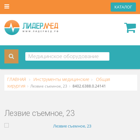
КАТА
ГЛАВНАЯ
Инструменты медицинские
Общая
хирургия
Лезвие съемное, 23
8402.6388.0.24141
Лезвие съемное, 23