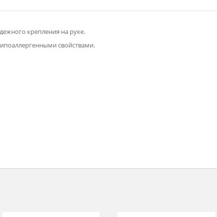
 для надежного крепления на руке.
ладает гипоаллергенными свойствами.
сшиты.
м.
м.