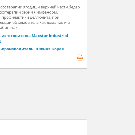
нжета для прессотерапии ягодиц и верхней части бедер
паратами прессотерапии серии Лимфанорм.
именяется для профилактики целлюлита, при
худении, коррекции объемов тела как дома так и в
сметических кабинетах.
Фирма-изготовитель: Maxstar Industrial
CO,.LTD
Страна-производитель: Южная Корея