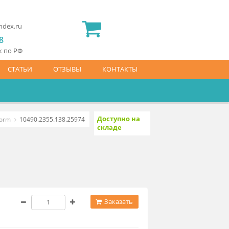
2) 565 23 25
idermed.rf@yandex.ru
800) 444 14 28
латный звонок по РФ
АЙС-ЛИСТ
СТАТЬИ
ОТЗЫВЫ
КОНТАКТЫ
Доступно на
парата LymphaNorm
10490.2355.138.25974
складе
rm
6 000 ₽
Заказать