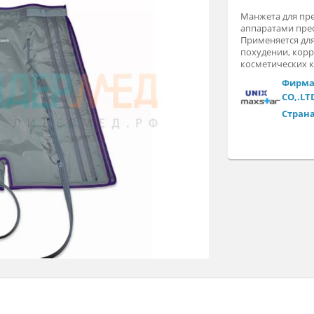
Ма
ап
Пр
по
ко