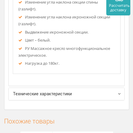
нагрузку, не портится от попадания влаги, не
подвержен коррозии.
Обивка из полиуретановая кожа, эластичный
ППУ.
Подлокотники - съемные.
Подушка - заглушка люверса.
Регулировка по высоте (электрическая).
Изменение угла наклона секции спины
Рассч
(газлифт).
дост
Изменение угла наклона икроножной секции
(газлифт).
Выдвижение икроножной секции.
Цвет – белый.
РУ Массажное кресло многофункциональное
электрическое.
Нагрузка до 180кг.