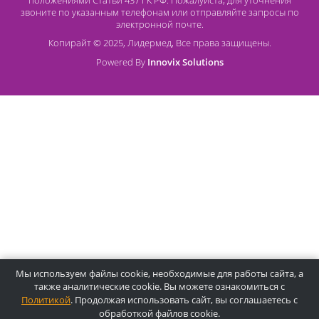
О компании Лидермед
O нас
Производители
Социальная деятельность
Оснащение кабинетов
Часто задаваемые вопросы
Отзывы
Статьи
Oплата
Цены, указанные на сайте, несмотря на регулярное
обновление, носят информационный характер и ни при как
условиях не являются публичной офертой, определяемой
положениями Статьи 437 ГК РФ. Пожалуйста, для уточнени
звоните по указанным телефонам или отправляйте запросы
электронной почте.
Копирайт © 2025, Лидермед, Все права защищены.
Powered By
Innovix Solutions