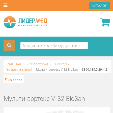
КАТА
ГЛАВНАЯ
Лаборатория
Шейкеры
(встряхиватели)
Мульти-вортекс V-32 BioSan
8390.139.0.2
Под заказ
Мульти-вортекс V-32 BioSan