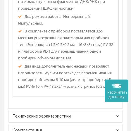
Описание
Вортекс может использоваться при проведении
различных операций с ДНК (депротеинизации
комплексов ДНК/белок) и очистке
низкомолекулярных фрагментов ДНК/РНК при
проведении ПЦР-диагностики.
Два режима работы: Непрерывный;
Импульсный.
В комплекте с прибором поставляется 32-х
местная универсальная платформа для пробирок
типа Эппендорф (1,5×0,5×0,2 мл - 16×8×8 гнезд) PV-32
и платформа PL-1 для перемешивания одной
пробирки объемом до 50 мл.
Два вида дополнительных насадок позволяют
использовать мульти-вортекс для перемешивания