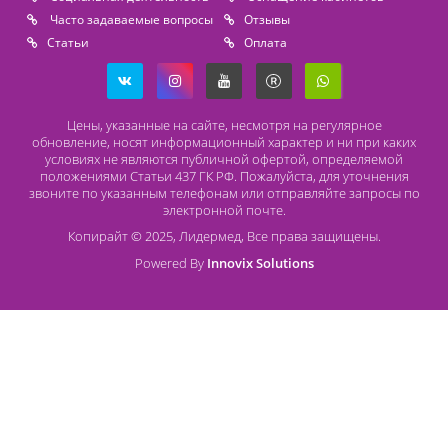
Адрес
196626, Санкт-Петербург, Шушары, ул. Пушкинская, 10 корп. 2
Способы оплаты
Безналичный расчет
Наличный расчет
Оплата банковской картой
О компании Лидермед
O нас
Производители
Социальная деятельность
Оснащение кабинетов
Часто задаваемые вопросы
Отзывы
Статьи
Oплата
Цены, указанные на сайте, несмотря на регулярное