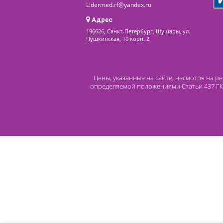
последнее обновление: 19-01-2023
Контакты
8 (800) 444 14 28
+7 (812) 565 23 25
+7 (911) 975 18 51
+7 (931) 388 11 60
Расходные материалы
Lidermed.rf@yandex.ru
Адрес
196626, Санкт-Петербург, Шушары, ул.
Пушкинская, 10 корп. 2
Цены, указанные на сайте, несмот
определяемой положениями Статьи 