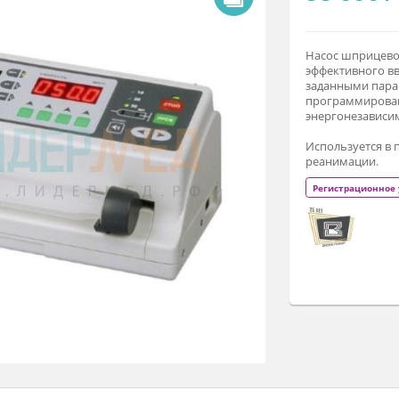
9
На
эф
за
пр
эн
Ис
ре
Р