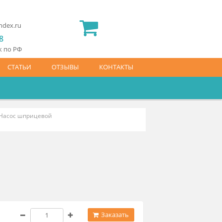
2) 565 23 25
idermed.rf@yandex.ru
800) 444 14 28
латный звонок по РФ
АЙС-ЛИСТ
СТАТЬИ
ОТЗЫВЫ
КОНТАКТЫ
ые насосы
Насос шприцевой