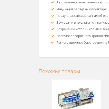
Режим BOLUS (программир
Режим ожидания (Stand by)
Сохранение заданных пара
Возможность изменения па
Возможность эксплуатации 
Автоматическое включение
Индикация заряда аккумул
Предупреждающий сигнал о
Звуковая и визуальная си
Сохранение истории событ
Наличие поворотного крон
Регистрационное Удостове