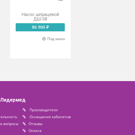
 насос
Насос шприцевой
-500/WS-
ДШ-08
86 900 ₽
 300 ₽
Под заказ
о на складе