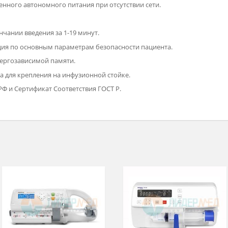
уемый и ручной).
.
метров при выключении насоса.
раметров без остановки инфузии.
от сети или встроенного аккумулятора.
 встроенного автономного питания при отсутствии сети.
ятора.
б окончании введения за 1-19 минут.
гнализация по основным параметрам безопасности пациента.
ий в энергозависимой памяти.
штейна для крепления на инфузионной стойке.
рение РФ и Сертификат Соответствия ГОСТ Р.