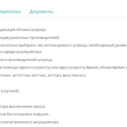
 характеристики
Документы
ие и индикация объема шприца.
ия шприцев различных производителей.
 с возможностью выбирать тип используемого шприца, необхо
аботы и заряда аккумулятора.
лекарств и производителей шприца.
зии при помощи одного (скорость) или двух (скорость/время, 
кг/кг/мин., мг/кг/час, мкг/час., мг/час), веса тела (кг).