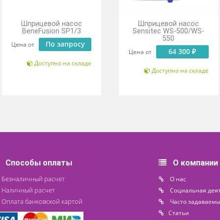
Шприцевой насос
Шприцевой
BeneFusion SP1/3
Sensitec WS
550
По запросу
Цена от
64
Цена от
Доступно на складе
Доступн