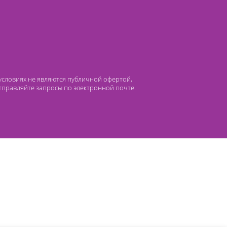
 компании Лидермед
нас
Производители
циальная деятельность
Оснащение кабинетов
сто задаваемые вопросы
Отзывы
атьи
Oплата
 ни при каких условиях не являются публичной офертой,
лефонам или отправляйте запросы по электронной почте.