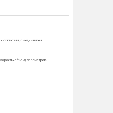
димый уровень окклюзии, с индикацией
объем/время, скорость/объем) параметров.