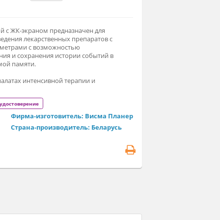
9 000 ₽
Заказать
сос шприцевой c ЖК-экраном предназначен для
фективного введения лекарственных препаратов с
данными параметрами с возможностью
ограммирования и сохранения истории событий в
ергонезависимой памяти.
пользуется в палатах интенсивной терапии и
анимации.
егистрационное удостоверение
Фирма-изготовитель: Висма Планер
Страна-производитель: Беларусь