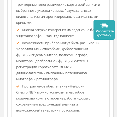
Энцефалограф комплектуется программой с
набором различных видов анализа. Среди них —
амплитудный, спектральный, биспектральный,
периодометрический, корреляционный,
кросскорреляционный, когерентный,
сравнительный, вейвлет-анализ, анализ
независимых компонентов и эпилептиформной
активности. Программа может строить двух- и
трехмерные топографические карты всей записи и
выбранного участка кривых. Результаты всех
видов анализа синхронизированы с записанными
кривыми.
Кнопка запуска измерения импеданса на блоке
Рассч
дост
энцефалографа — там, где пациент.
Возможности прибора могут быть расширены
12 различными способами, добавляющими
функции видеомонитора, полисомнографа,