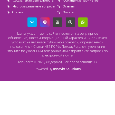
Расходные материалы
Lidermed.rf@yandex.ru
Адрес
196626, Санкт-Петербург, Шушары, ул. Пушкинская, 10 корп. 2
Способы оплаты
Безналичный расчет
Наличный расчет
Оплата банковской картой
О компании Лидермед
O нас
Производители
Социальная деятельность
Оснащение кабинетов
Часто задаваемые вопросы
Отзывы
Статьи
Oплата