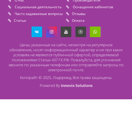
Lidermed.rf@yandex.ru
Адрес
196626, Санкт-Петербург, Шушары, ул. Пушкинская, 10 корп. 2
Способы оплаты
Безналичный расчет
Наличный расчет
Оплата банковской картой
О компании Лидермед
O нас
Производители
Социальная деятельность
Оснащение кабинетов
Часто задаваемые вопросы
Отзывы
Статьи
Oплата