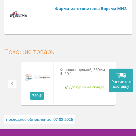
Заказат
Арт. Н-233
Фирма-изготовитель: Ворсма М
Похожие товары
Корнцанг прямой, 260мм
Щ-20-1
Рассч
дост
Доступно на складе