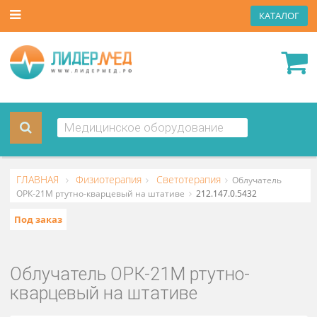
КАТА
ГЛАВНАЯ
Физиотерапия
Светотерапия
Облучатель
ОРК-21М ртутно-кварцевый на штативе
212.147.0.5432
Под заказ
Облучатель ОРК-21М ртутно-