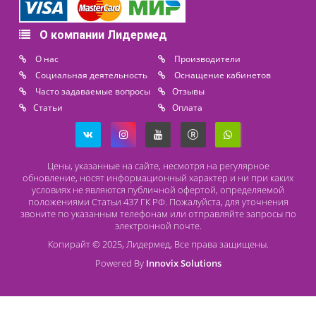
+7 (812) 565 23 25
+7 (911) 975 18 51
+7 (931) 388 11 60
Расходные материалы
Lidermed.rf@yandex.ru
Адрес
196626, Санкт-Петербург, Шушары, ул. Пушкинская, 10 корп. 2
Способы оплаты
Безналичный расчет
Наличный расчет
Оплата банковской картой
О компании Лидермед
O нас
Производители
Социальная деятельность
Оснащение кабинетов
Часто задаваемые вопросы
Отзывы