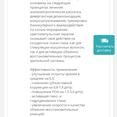
3. Реабилитационно-
3. Реа
 мероприятия
восстановительные мероприятия
восст
й хирургии.
после рефракционной хирургии.
после 
Принцип действия:
Принци
тизированных
Проведение автоматизированных
Прове
х тренировок
оптикорефлекторных тренировок
оптик
рения в
в режиме дальнего зрения в
в режи
мпульсной
сочетании с цветоимпульсной
сочета
терапией.
терапи
е тренировки
Оптикорефлекторные тренировки
Оптик
ющих
основаны на следующих
основ
принципах лечения:
принци
 раскачка,
анизометропическая раскачка,
анизом
комодация,
дивергентная дезаккомодация,
диверг
, тренировки
микрозатуманивание, тренировки
микро
модействия
бинокулярного взаимодействия
бинок
ам.
по косым меридианам.
по ко
ерапия
Цветоимпульсная терапия
Цвето
твие на
оказывает своё действие на
оказыв
за, как для
сосудистые ткани глаза, как для
сосуди
Рассч
ых волокон,
стимуляции мышечных волокон,
стиму
дост
 обменно-
так и для активации обменно-
так и 
процессов
восстановительных процессов
восста