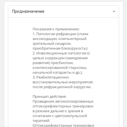
Регистрационное удостоверение
КТРУ: 26.60.13.190-00000011
Предназначение
ению:
Показания к применению:
Показ
ции (спазм
1. Патологии рефракции (спазм
1. Пат
ьютерный
аккомодации, компьютерный
акком
,
зрительный синдром,
зрите
орукость);
приобретенная близорукость);
приобр
атологии (с
2. Инволюционные патологии (с
2. Инв
амедления
целью коррекции (замедления
целью
и,
развития) пресбиопии,
развит
глаукомы,
компенсированной глаукомы,
компе
и др.);
начальной катаракты и др.);
началь