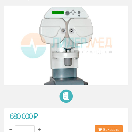
Офтальмомиотренажер-релаксат
«Визотроник М3»