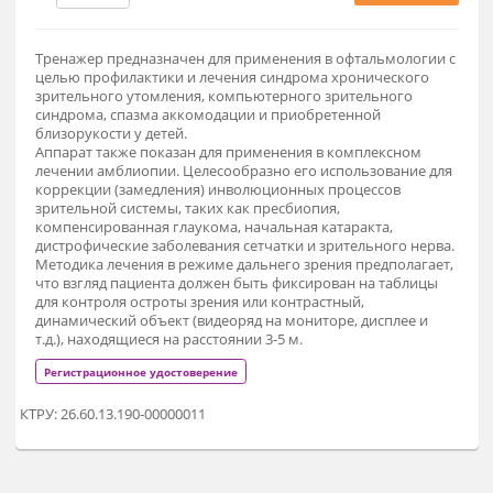
680 000 ₽
Заказат
Тренажер предназначен для применения в офтальмологии
целью профилактики и лечения синдрома хронического
зрительного утомления, компьютерного зрительного
синдрома, спазма аккомодации и приобретенной
близорукости у детей.
Аппарат также показан для применения в комплексном
лечении амблиопии. Целесообразно его использование д
коррекции (замедления) инволюционных процессов
зрительной системы, таких как пресбиопия,
компенсированная глаукома, начальная катаракта,
дистрофические заболевания сетчатки и зрительного нерв
Методика лечения в режиме дальнего зрения предполагае
что взгляд пациента должен быть фиксирован на таблицы
для контроля остроты зрения или контрастный,
динамический объект (видеоряд на мониторе, дисплее и
т.д.), находящиеся на расстоянии 3-5 м.