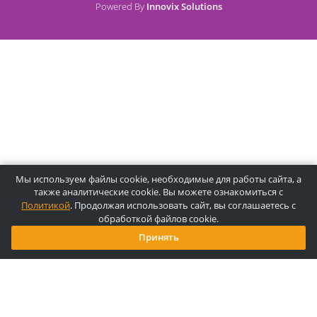
О компании Лидермед
O нас
Производители
Социальная деятельность
Оснащение кабинетов
Часто задаваемые вопросы
Отзывы
Статьи
Oплата
Цены, указанные на сайте, несмотря на регулярное
обновление, носят информационный характер и ни при как
условиях не являются публичной офертой, определяемой
положениями Статьи 437 ГК РФ. Пожалуйста, для уточнени
звоните по указанным телефонам или отправляйте запросы
электронной почте.
Копирайт © 2025, Лидермед, Все права защищены.
Powered By
Innovix Solutions