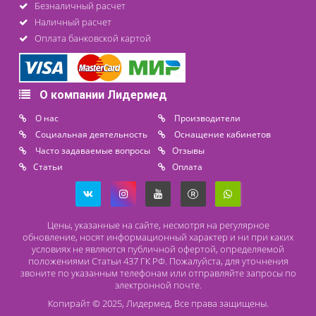
Контакты
8 (800) 444 14 28
+7 (812) 565 23 25
+7 (911) 975 18 51
+7 (931) 388 11 60
Расходные материалы
Lidermed.rf@yandex.ru
Адрес
196626, Санкт-Петербург, Шушары, ул. Пушкинская, 10 корп. 2
Способы оплаты
Безналичный расчет
Наличный расчет
Оплата банковской картой