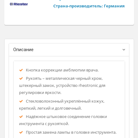
Освещенное окошко показа диоптрий.
Освещенный показ выбранной апертуры.
Широкая защита для окуляра очков.
Самый маленький угол между наблюдением и освещением
целью избежания параллакса и теней.
Регистрационное удостоверение
Фирма-изготовитель: Rudolf Riest
Страна-производитель: Германи
Описание
Кнопка коррекции амблиопии врача.
Рукоять – металлическая черный хром,