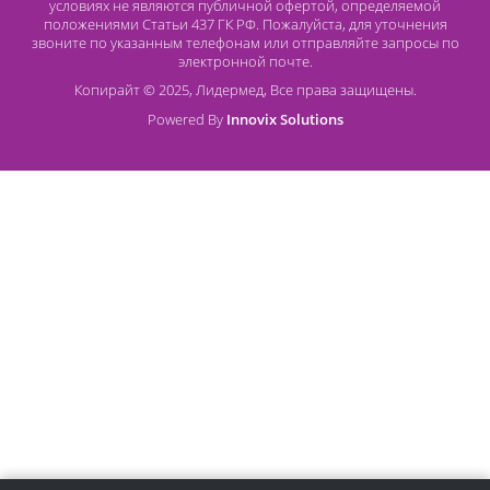
Безналичный расчет
Наличный расчет
Оплата банковской картой
О компании Лидермед
O нас
Производители
Социальная деятельность
Оснащение кабинетов
Часто задаваемые вопросы
Отзывы
Статьи
Oплата
Цены, указанные на сайте, несмотря на регулярное
обновление, носят информационный характер и ни при как
условиях не являются публичной офертой, определяемой
положениями Статьи 437 ГК РФ. Пожалуйста, для уточнени
звоните по указанным телефонам или отправляйте запросы