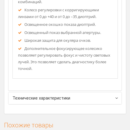
ТРИ ФИЛЬТРА: без красного спектра с
увеличенным контрастным эффектом
Рассч
(исследования сосудистых изменений, таких как
дост
сетчаточных кровотечений). Синий светофильтр
(исследования сосудистых аномалий).
Поляризационный фильтр (точное определения
цвета ткани, а также позволяет избежать
роговичных отражений). Одновременно фильтр +
апертура даст выбор из 24 апертурных
комбинаций.
Колесо регулировки с корригирующими
линзами от 0 до +40 и от 0 до –35 диоптрий.
Освещенное окошко показа диоптрий.
Освещенный показ выбранной апертуры.
Широкая защита для окуляра очков.
Дополнительное фокусирующее колесико