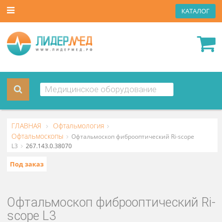
КАТА
ГЛАВНАЯ
Офтальмология
Офтальмоскопы
Офтальмоскоп фиброоптический Ri-scope
L3
267.143.0.38070
Под заказ