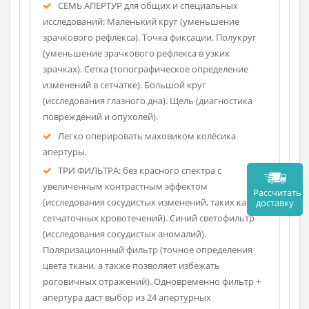
штекерный замок, устройство rheotronic для
регулировки яркости.
Стекловолоконный укреплённый кожух,
крепкий, легкий и долговечный.
Надёжное штыковое соединение головки
инструмента с рукояткой.
Простая замена лампы в головке инструмента.
СЕМЬ АПЕРТУР для общих и специальных
исследований: Маленький круг (уменьшение
зрачкового рефлекса). Точка фиксации. Полукруг
(уменьшение зрачкового рефлекса в узких
зрачках). Сетка (топографическое определение
изменений в сетчатке). Большой круг
(исследования глазного дна). Щель (диагностика
повреждений и опухолей).
Легко оперировать маховиком колёсика
апертуры.