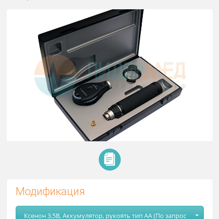
Офтальмоскоп фиброоптический 
scope L3