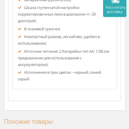
офтальмологических исследований;
Сверхточная оптика;
Постоянный ток при 2,5В = 20мА
Цветовая температура - 5 000 К
LED-лампа 2,5В, срок службы лампы
приблизительно 50 000 часов;
Батареечная рукоять (АА);
Рассч
Шкала ступенчатой настройки
дост
корректировочных линз в диапазоне +/- 20
диоптрий;
В тканевой сумочке
Компактный размер, легкий вес, удобен в
использовании;
Источник питания: 2 батарейки тип АА, 1,5В (не
предназначен для использования с