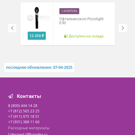
аккумулятором);
Исполнение в трех цветах - черный, синий,
серый.
Похожие товары
1 АПЕРТУРА
Офтальмоскоп Piccolight
E50
12 450 ₽
Доступно на складе