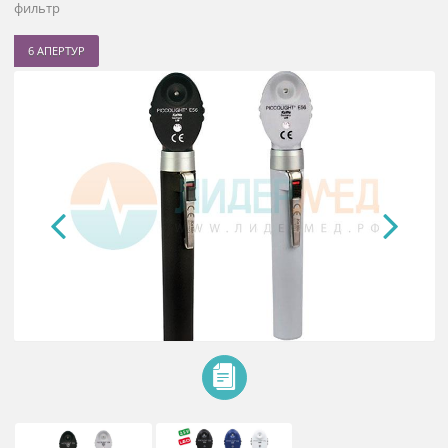
Офтальмоскоп Piccolight E56 LED
6 апертур, ЛЭД лампа 2,5В, холодный свет, EU-версия, зеленый
фильтр
6 АПЕРТУР