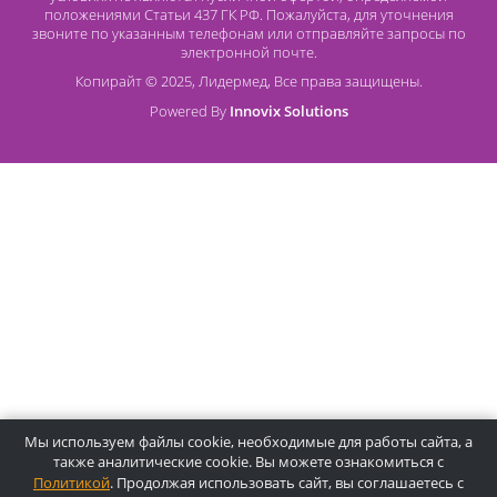
Оплата банковской картой
О компании Лидермед
O нас
Производители
Социальная деятельность
Оснащение кабинетов
Часто задаваемые вопросы
Отзывы
Статьи
Oплата
Цены, указанные на сайте, несмотря на регулярное
обновление, носят информационный характер и ни при как
условиях не являются публичной офертой, определяемой
положениями Статьи 437 ГК РФ. Пожалуйста, для уточнени
звоните по указанным телефонам или отправляйте запросы
электронной почте.
Копирайт © 2025, Лидермед, Все права защищены.