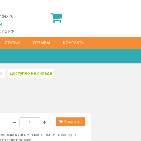
2) 565 23 25
idermed.rf@yandex.ru
800) 444 14 28
латный звонок по РФ
АЙС-ЛИСТ
СТАТЬИ
ОТЗЫВЫ
КОНТАКТЫ
Доступно на складе
304.129.0.6814
й)
6 000 ₽
Заказать