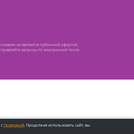
 компании Лидермед
нас
Производители
циальная деятельность
Оснащение кабинетов
сто задаваемые вопросы
Отзывы
атьи
Oплата
 ни при каких условиях не являются публичной офертой,
лефонам или отправляйте запросы по электронной почте.
ены.