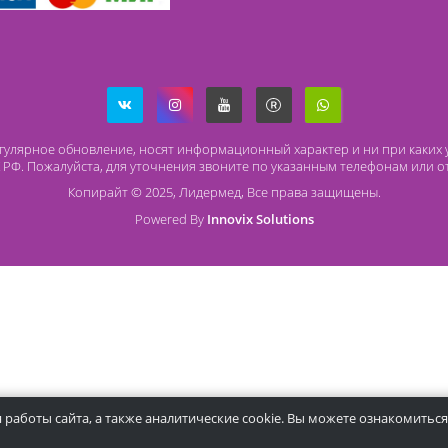
Способы оплаты
О
Безналичный расчет
O 
Наличный расчет
Со
Оплата банковской картой
Ча
Ст
ря на регулярное обновление, носят информационный характер и
437 ГК РФ. Пожалуйста, для уточнения звоните по указанным те
Копирайт © 2025, Лидермед, Все права защищ
Powered By
Innovix Solutions