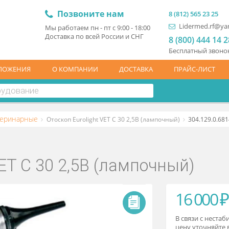
Позвоните нам
8 (81
L
Мы работаем пн - пт с 9:00 - 18:00
Доставка по всей России и СНГ
8 (
Бесп
ЦПРЕДЛОЖЕНИЯ
О КОМПАНИИ
ДОСТАВКА
ПР
ты ветеринарные
Отоскоп Eurolight VET С 30 2,5В (лампочный)
ht VET С 30 2,5В (лампочны
1