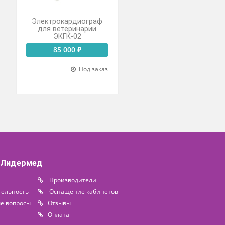
light VET
Электрокардиограф
В OP
для ветеринарии
онный
ЭКГК-02
ный)
85 000 ₽
 ₽
Под заказ
о на складе