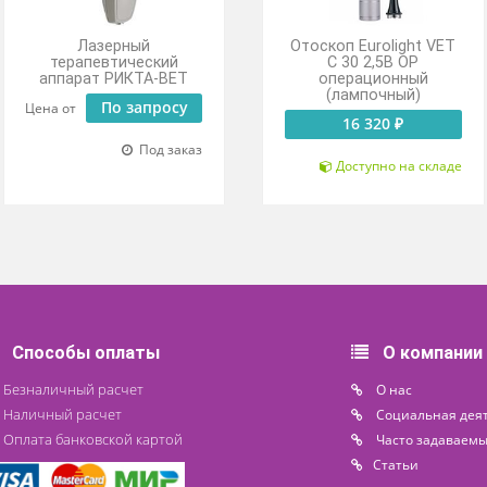
Лазерный
Отоскоп Euro
терапевтический
С 30 2,5
аппарат РИКТА-ВЕТ
операци
(лампоч
По запросу
Цена от
16 320
Под заказ
Доступн