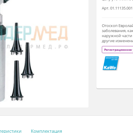
В 
це
Ар
От
за
на
др
Р