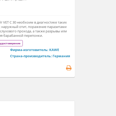
связи с нестабильным курсом валют, окончательную
ну уточняйте в отделе продаж.
т. 01.11135.001
оскоп Евролайт VET С 30 необхоим в диагностике таких
болевания, как наружный отит, поражение паразитами
ружной части слухового прохода, а также разрывы или
угие изменения барабанной перепонки.
егистрационное удостоверение
Фирма-изготовитель: KAWE
Страна-производитель: Германия