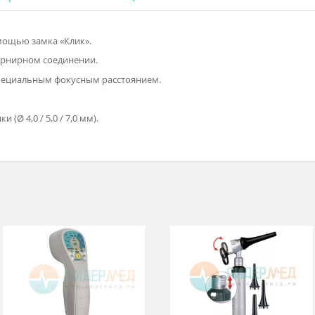
 характеристики
Комплектация
ти с помощью замка «Клик».
нном шарнирном соединении.
ние со специальным фокусным расстоянием.
ета.
ронки (Ø 4,0 / 5,0 / 7,0 мм).