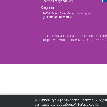
Контакты
8 (800) 444 14 28
+7 (812) 565 23 25
+7 (911) 975 18 51
+7 (931) 388 11 60
Расходные материалы
Lidermed.rf@yandex.ru
Адрес
196626, Санкт-Петербург, Шушары, ул.
Пушкинская, 10 корп. 2
Цены, указанные на сайте, несмот
определяемой положениями Статьи 