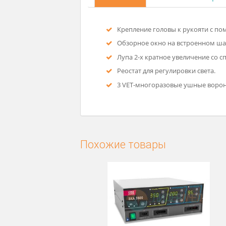
Описание
Технические
Крепление головы к рукоя
Обзорное окно на встрое
Лупа 2-х кратное увеличе
Реостат для регулировки св
3 VET-многоразовые ушные во
Похожие товары