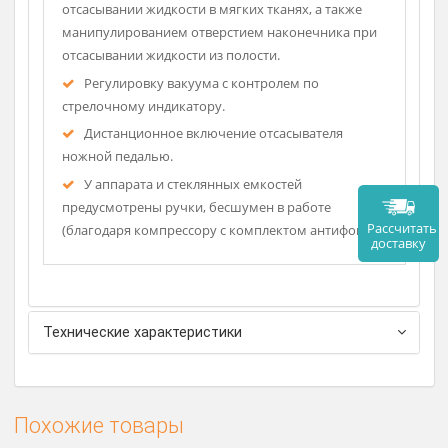
устройством, предотвращающим переполнение
банок-сборников и бактериальным фильтром,
обеспечивающим защиту от проникновения
бактерий в окружающую среду.
Регулировку величины потока отсасываемой
жидкости ручкой «СКОРОСТЬ ОТСАСЫВАНИЯ» при
отсасывании жидкости в мягких тканях, а также
манипулированием отверстием наконечника при
отсасывании жидкости из полости.
Регулировку вакуума с контролем по
стрелочному индикатору.
Дистанционное включение отсасывателя
ножной педалью.
У аппарата и стеклянных емкостей
предусмотрены ручки, бесшумен в работе
Рассч
(благодаря компрессору с комплектом антифонов).
дост