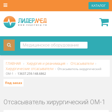
КАТА
ГЛАВНАЯ
Хирургия и реанимация
Отсасыватели
Хирургические отсасыватели
Отсасыватель хирургически
ОМ-1
13637.259.148.6862
Под заказ