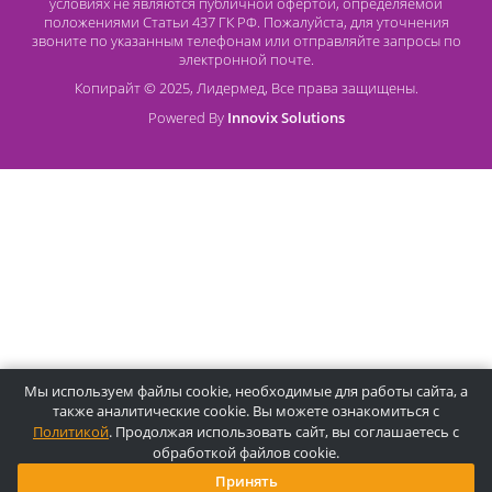
О компании Лидермед
O нас
Производители
Социальная деятельность
Оснащение кабинетов
Часто задаваемые вопросы
Отзывы
Статьи
Oплата
Цены, указанные на сайте, несмотря на регулярное
обновление, носят информационный характер и ни при как
условиях не являются публичной офертой, определяемой
положениями Статьи 437 ГК РФ. Пожалуйста, для уточнени
звоните по указанным телефонам или отправляйте запросы
электронной почте.
Копирайт © 2025, Лидермед, Все права защищены.
Powered By
Innovix Solutions