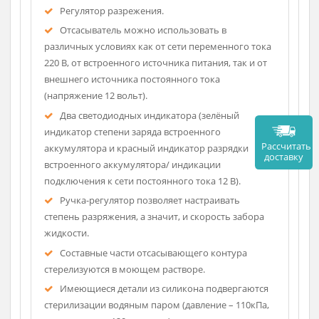
удобной ручкой для переноса, имеется углубление
для емкости-сборника.
Емкость для сбора жидкости оснащена
специальным клапаном, который предотвращает
переполнение, защищая прибор от перелива.
Вакуумный насос (безмасляный тип).
Встроенный источник питания.
Регулятор разрежения.
Отсасыватель можно использовать в
различных условиях как от сети переменного тока
220 В, от встроенного источника питания, так и от
внешнего источника постоянного тока
(напряжение 12 вольт).
Два светодиодных индикатора (зелёный
индикатор степени заряда встроенного
Рассч
аккумулятора и красный индикатор разрядки
дост