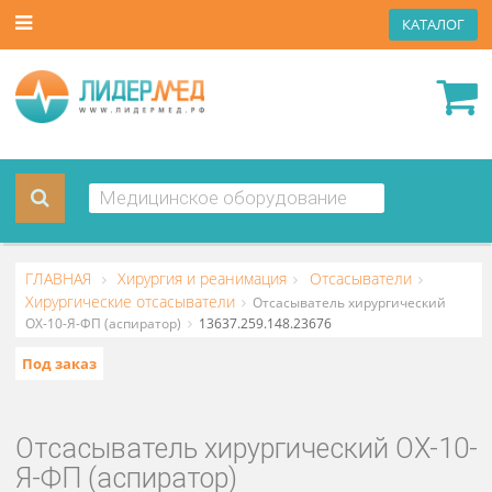
КАТА
ГЛАВНАЯ
Хирургия и реанимация
Отсасыватели
Хирургические отсасыватели
Отсасыватель хирургически
ОХ-10-Я-ФП (аспиратор)
13637.259.148.23676
Под заказ