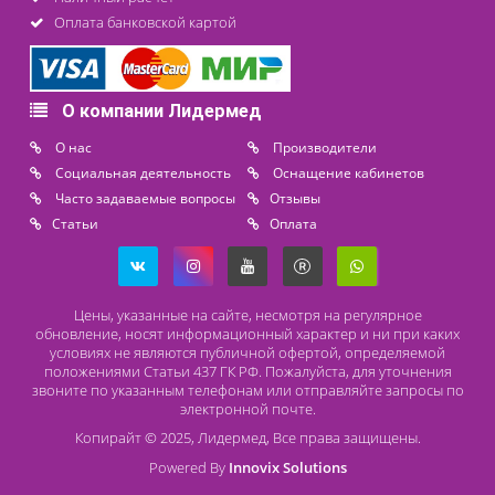
Контакты
8 (800) 444 14 28
+7 (812) 565 23 25
+7 (911) 975 18 51
+7 (931) 388 11 60
Расходные материалы
Lidermed.rf@yandex.ru
Адрес
196626, Санкт-Петербург, Шушары, ул. Пушкинская, 10 корп. 2
Способы оплаты
Безналичный расчет
Наличный расчет
Оплата банковской картой