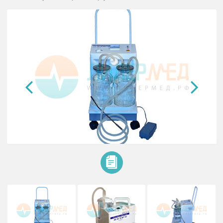
Отсасыватель хирургический ОХ-
Я-ФП (аспиратор)