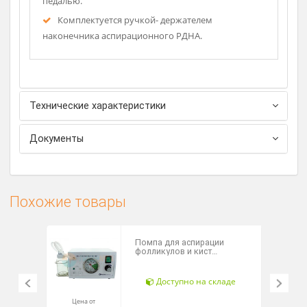
аспирационной банки;
Может комплектоваться многоразовыми или
одноразовыми наконечниками и ручкой для их
подсоединения.
Оснащен двумя аспирационными
поликарбонатными банками на 1 л.
Рассч
дост
Комплектуется пусковой пневматической
педалью.
Комплектуется ручкой- держателем
наконечника аспирационного РДНА.
Технические характеристики
Документы