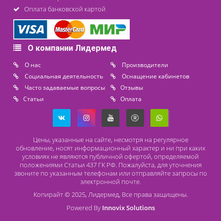
Контакты
8 (800) 444 14 28
+7 (812) 565 23 25
+7 (911) 975 18 51
+7 (931) 388 11 60
Расходные материалы
Lidermed.rf@yandex.ru
Адрес
196626, Санкт-Петербург, Шушары, ул. Пушкинская, 10 корп. 2
Способы оплаты
Безналичный расчет
Наличный расчет
Оплата банковской картой
О компании Лидермед
O нас
Производители