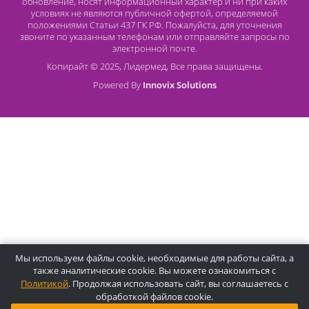
О компании Лидермед
O нас
Производители
Социальная деятельность
Оснащение кабинетов
Часто задаваемые вопросы
Отзывы
Статьи
Oплата
Цены, указанные на сайте, несмотря на регулярное
обновление, носят информационный характер и ни при как
условиях не являются публичной офертой, определяемой
положениями Статьи 437 ГК РФ. Пожалуйста, для уточнени
звоните по указанным телефонам или отправляйте запросы
электронной почте.
Копирайт © 2025, Лидермед, Все права защищены.
Powered By
Innovix Solutions