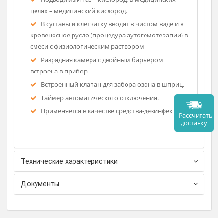
Описание
Подводимый газ – кислород. В медицинских
целях – медицинский кислород.
В суставы и клетчатку вводят в чистом виде и в
кровеносное русло (процедура аутогемотерапии) в
смеси с физиологическим раствором.
Разрядная камера с двойным барьером
встроена в прибор.
Встроенный клапан для забора озона в шприц.
Таймер автоматического отключения.
Применяется в качестве средства-дезинфектора.
Рассч
дост