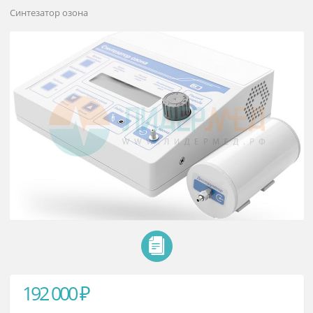
Озонатор ЛЕПСЕ А-с-ГОКСФ-5-04
ОЗОН
Синтезатор озона