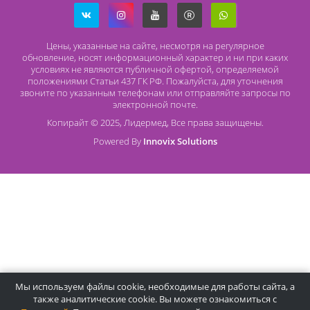
Наличный расчет
Оплата банковской картой
О компании Лидермед
O нас
Производители
Социальная деятельность
Оснащение кабинетов
Часто задаваемые вопросы
Отзывы
Статьи
Oплата
Цены, указанные на сайте, несмотря на регулярное
обновление, носят информационный характер и ни при как
условиях не являются публичной офертой, определяемой
положениями Статьи 437 ГК РФ. Пожалуйста, для уточнени
звоните по указанным телефонам или отправляйте запросы
электронной почте.
Копирайт © 2025, Лидермед, Все права защищены.