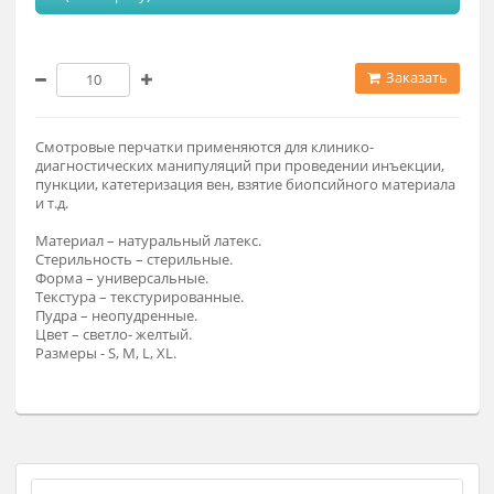
Модификация
S (По запросу)
Заказат
Смотровые перчатки применяются для клинико-
диагностических манипуляций при проведении инъекции,
пункции, катетеризация вен, взятие биопсийного материа
и т.д.
Материал – натуральный латекс.
Стерильность – стерильные.
Форма – универсальные.
Текстура – текстурированные.
Пудра – неопудренные.
Цвет – светло- желтый.