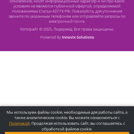
О компании Лидермед
O нас
Производители
Социальная деятельность
Оснащение кабинетов
Часто задаваемые вопросы
Отзывы
Статьи
Oплата
Цены, указанные на сайте, несмотря на регулярное
обновление, носят информационный характер и ни при как
условиях не являются публичной офертой, определяемой
положениями Статьи 437 ГК РФ. Пожалуйста, для уточнени
звоните по указанным телефонам или отправляйте запросы
электронной почте.
Копирайт © 2025, Лидермед, Все права защищены.
Powered By
Innovix Solutions