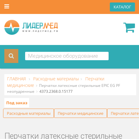
КАТА
ГЛАВНАЯ
Расходные материалы
Перчатки
медицинские
Перчатки латексные стерильные EPIC EG PF
неопудренные
4373.2368.0.15177
Под заказ
Расходные материалы
Перчатки медицинские
Перчат