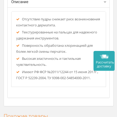
Размеры - S, M, L, XL.
Описание
Отсутствие пудры снижает риск возникновения
контактного дерматита.
Текстурированные на пальцах для надежного
удержания инструментов.
Поверхность обработана хлоринацией для
более легкой смены перчаток.
Высокая эластичность и тактильная
Рассч
чувствительность.
дост