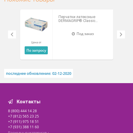
Имеют РФ ФСР №2011/12244 от 15 июня 2017г.,
ГОСТ Р 52239-2004, ТУ 9398-002-54854000-2011.
Похожие товары
Перчатки латексные
DERMAGRIP® Classic
нестерильные
неопудренные
Под заказ
Цена от
По запросу