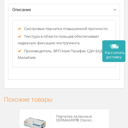
Цвет – фиолетовый.
Размеры - XS, S, M, L, XL.
Описание
Смотровые перчатки повышенной прочности.
Текстура в области пальцев обеспечивает
надежную фиксацию инструмента.
Производитель: ВРП Азия Пасифик СДН БХД,
Рассч
дост
Малайзия.