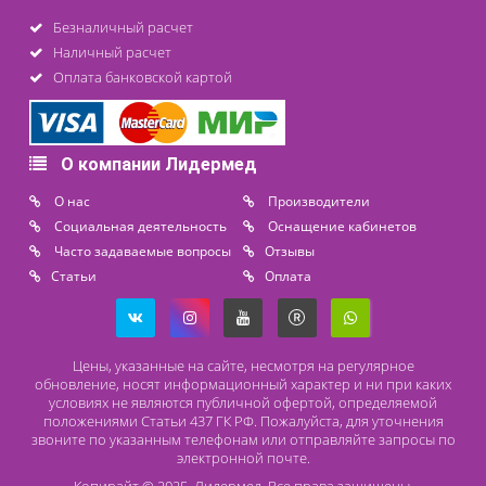
Контакты
8 (800) 444 14 28
+7 (812) 565 23 25
+7 (911) 975 18 51
+7 (931) 388 11 60
Расходные материалы
Lidermed.rf@yandex.ru
Адрес
196626, Санкт-Петербург, Шушары, ул. Пушкинская, 10 корп. 2
Способы оплаты
Безналичный расчет
Наличный расчет
Оплата банковской картой
О компании Лидермед