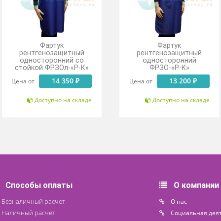
Фартук
Фарт
рентгенозащитный
рентгеноз
односторонний со
одностор
стойкой ФРЗОл-«Р-К»
ФРЗО-«
14 350 ₽
13
Цена от
Цена от
Доступно на складе
Доступн