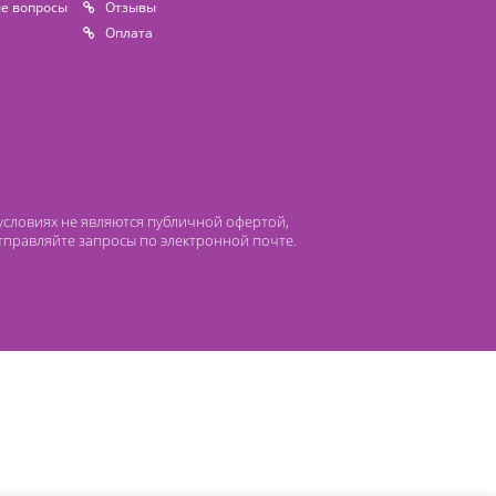
 компании Лидермед
нас
Производители
циальная деятельность
Оснащение кабинетов
сто задаваемые вопросы
Отзывы
атьи
Oплата
 ни при каких условиях не являются публичной офертой,
лефонам или отправляйте запросы по электронной почте.