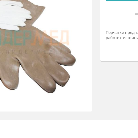
Пе
ра