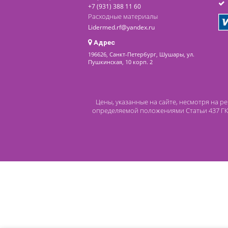
последнее обновление: 17-04-2023
Контакты
8 (800) 444 14 28
+7 (812) 565 23 25
+7 (911) 975 18 51
+7 (931) 388 11 60
Расходные материалы
Lidermed.rf@yandex.ru
Адрес
196626, Санкт-Петербург, Шушары, ул.
Пушкинская, 10 корп. 2
Цены, указанные на сайте, несмот
определяемой положениями Статьи 