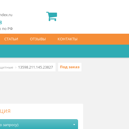
2) 565 23 25
idermed.rf@yandex.ru
800) 444 14 28
латный звонок по РФ
АЙС-ЛИСТ
СТАТЬИ
ОТЗЫВЫ
КОНТАКТЫ
Под заказ
вые рентгенозащитные
13598.211.145.23827
е
одификация