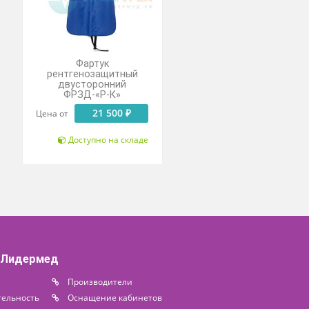
ВИДЕООБЗОР
ук
Фартук
ащитный
рентгенозащитный
онний
двусторонний
Р-К»
ФРЗД-«Р-К»
 200 ₽
21 500 ₽
Цена от
о на складе
Доступно на складе