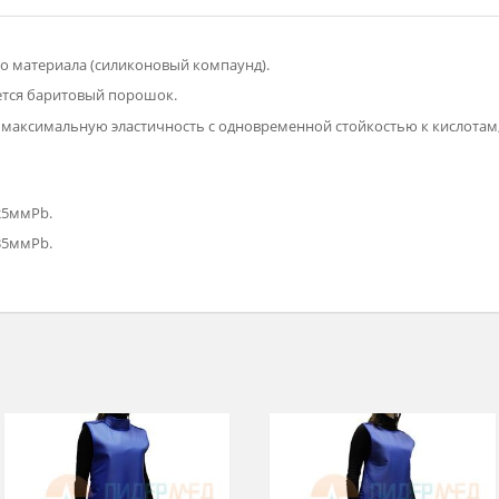
омерного материала (силиконовый компаунд).
спользуется баритовый порошок.
чивает максимальную эластичность с одновременной стойкостью
иты 0,25ммPb.
иты 0,35ммPb.