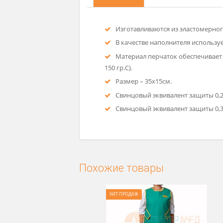
Описание
Изготавливаются из эласт
В качестве наполнителя и
Материал перчаток обеспе
150 гр.С).
Размер – 35х15см.
Свинцовый эквивалент защ
Свинцовый эквивалент защ