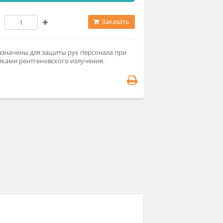
мод. 0.25Pb (По запросу)
Заказать
рчатки предназначены для защиты рук персонала при
боте с источниками рентгеновского излучения.