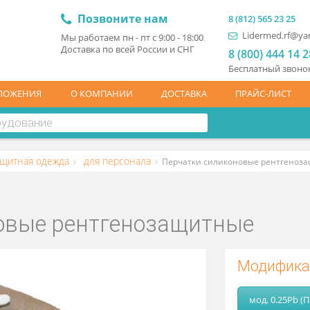
Позвоните нам
8 (81
L
Мы работаем пн - пт с 9:00 - 18:00
Доставка по всей России и СНГ
8 (
Бесп
ЦПРЕДЛОЖЕНИЯ
О КОМПАНИИ
ДОСТАВКА
ПР
генозащитная одежда
для персонала
Перчатки силиконо
коновые рентгенозащитны
М