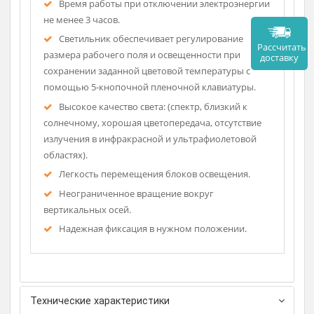
Автоматическое переключение на встроенные
резервные батареи.
Автоматическая зарядка батарей.
Размер рабочего поля на расстоянии 1 м — от
160 до 300 мм.
Время работы при отключении электроэнергии
не менее 3 часов.
Светильник обеспечивает регулирование
Рассч
размера рабочего поля и освещенности при
дост
сохранении заданной цветовой температуры с
помощью 5-кнопочной пленочной клавиатуры.
Высокое качество света: (спектр, близкий к
солнечному, хорошая цветопередача, отсутствие
излучения в инфракрасной и ультрафиолетовой
областях).