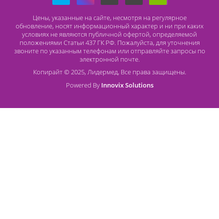
Способы оплаты
Безналичный расчет
Наличный расчет
Оплата банковской картой
О компании Лидермед
O нас
Производители
Социальная деятельность
Оснащение кабинетов
Часто задаваемые вопросы
Отзывы
Статьи
Oплата
Цены, указанные на сайте, несмотря на регулярное
обновление, носят информационный характер и ни при как
условиях не являются публичной офертой, определяемой
положениями Статьи 437 ГК РФ. Пожалуйста, для уточнени