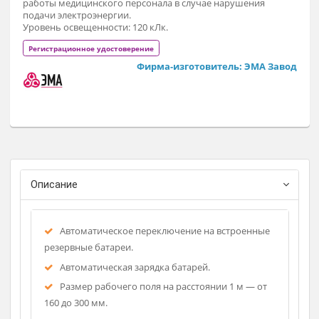
проведении операций малой сложности, перевязок и
диагностических исследованиях в качестве основного или
дополнительного источника света, светильник использует
в операционных блоках, хирургических, диагностических 
смотровых кабинетах, а также в стоматологии, гинеколог
и ветеринарии.
Эта модель светильника используется для непрерывной
работы медицинского персонала в случае нарушения
подачи электроэнергии.
Уровень освещенности: 120 кЛк.
Регистрационное удостоверение
Фирма-изготовитель: ЭМА Зав
Описание