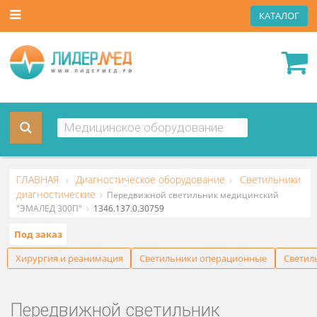
КАТА
ГЛАВНАЯ
Диагностическое оборудование
Светильн
диагностические
Передвижной светильник медицинский
"ЭМАЛЕД 300П"
1346.137.0.30759
Под заказ
Хирургия и реанимация
Светильники операционные