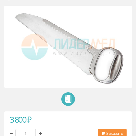
Пила листовая с металлической
ручкой