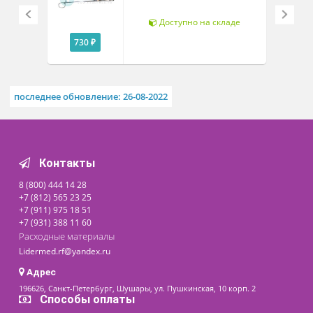
Похожие товары
Рассч
дост
Корнцанг прямой, 260мм
Щ-20-1
Доступно на складе
730 ₽
последнее обновление: 26-08-2022
Контакты
8 (800) 444 14 28