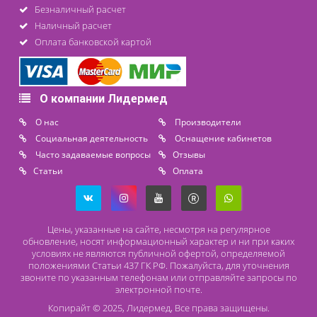
+7 (812) 565 23 25
+7 (911) 975 18 51
+7 (931) 388 11 60
Расходные материалы
Lidermed.rf@yandex.ru
Адрес
196626, Санкт-Петербург, Шушары, ул. Пушкинская, 10 корп. 2
Способы оплаты
Безналичный расчет
Наличный расчет
Оплата банковской картой
О компании Лидермед
O нас
Производители
Социальная деятельность
Оснащение кабинетов
Часто задаваемые вопросы
Отзывы