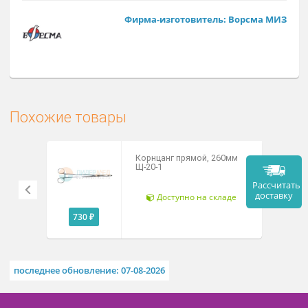
Заказат
Арт. П-72
Фирма-изготовитель: Ворсма М
Похожие товары
Корнцанг прямой, 260мм
Щ-20-1
Рассч
дост
Доступно на складе