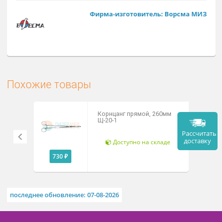
Заказат
Арт. П-47
Фирма-изготовитель: Ворсма М
Похожие товары
Корнцанг прямой, 260мм
Щ-20-1
Рассч
дост
Доступно на складе