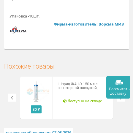
1 920 ₽
Заказат
Арт. П-133
Упаковка -10шт.
Фирма-изготовитель: Ворсма М
Похожие товары
Шприц ЖАНЭ 150 мл с
катетерной насадкой,
Рассч
МИМ, Россия