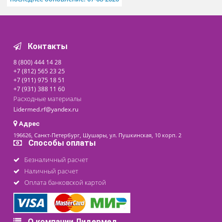
дост
Доступно на складе
80 ₽
последнее обновление: 07-08-2026
Контакты
8 (800) 444 14 28
+7 (812) 565 23 25
+7 (911) 975 18 51
+7 (931) 388 11 60
Расходные материалы
Lidermed.rf@yandex.ru
Адрес