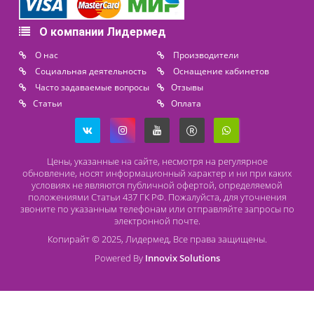
Контакты
8 (800) 444 14 28
+7 (812) 565 23 25
+7 (911) 975 18 51
+7 (931) 388 11 60
Расходные материалы
Lidermed.rf@yandex.ru
Адрес
196626, Санкт-Петербург, Шушары, ул. Пушкинская, 10 корп. 2
Способы оплаты
Безналичный расчет
Наличный расчет
Оплата банковской картой