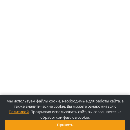
О компании Лидермед
O нас
Производители
Социальная деятельность
Оснащение кабинетов
Часто задаваемые вопросы
Отзывы
Статьи
Oплата
Цены, указанные на сайте, несмотря на регулярное
обновление, носят информационный характер и ни при как
условиях не являются публичной офертой, определяемой
положениями Статьи 437 ГК РФ. Пожалуйста, для уточнени
звоните по указанным телефонам или отправляйте запросы
электронной почте.
Копирайт © 2025, Лидермед, Все права защищены.
Powered By
Innovix Solutions