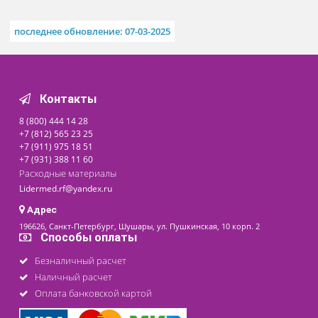
1 шт.
Похожие товары
ПО ПР. № 1079Н
Посиндромная укладка
медизделий АНТИШОК по
Приказу № 1079н
8 900 ₽
Под заказ
последнее обновление: 07-03-2025