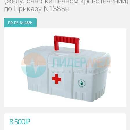
Посиндромная укладка при ЖКК
(желудочно-кишечном кровотече
по Приказу N1388н
ПО ПР. №1388Н