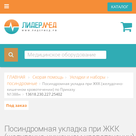
КАТА
ГЛАВНАЯ
Скорая помощь
Укладки и наборы
посиндромные
Посиндромная укладка при ЖКК (желудочно
кишечном кровотечении) по Приказу
N1388н
13618.230.227.25402
Под заказ