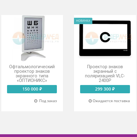
том числе тест бинокулярного баланса, тесты на форию, дуохром
отключения через 10 минут.
НОВИНКА
Офтальмологический
Проектор 
проектор знаков
экранн
экранного типа
поляризаци
«ОПТИОНИКС»
2400