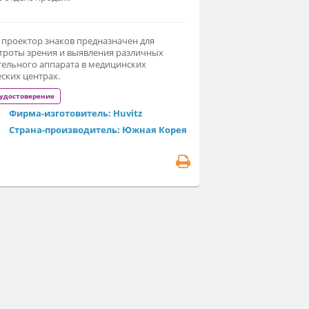
связи с нестабильным курсом валют, окончательную
ну уточняйте в отделе продаж.
томатический проектор знаков предназначен для
стирования остроты зрения и выявления различных
сфункций зрительного аппарата в медицинских
тальмологических центрах.
егистрационное удостоверение
Фирма-изготовитель: Huvitz
Страна-производитель: Южная Корея