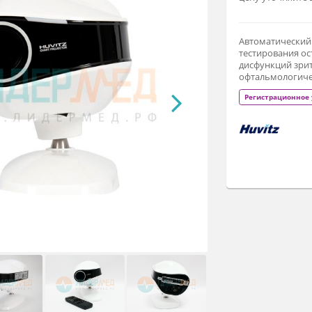
В 
це
Ав
те
ди
оф
Р