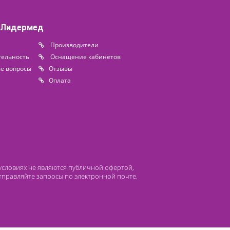
120 000 ₽
0 ₽
Доступно на складе
я поставка
 компании Лидермед
нас
Производители
циальная деятельность
Оснащение кабинетов
сто задаваемые вопросы
Отзывы
атьи
Oплата