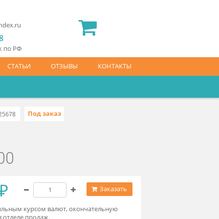
2) 565 23 25
idermed.rf@yandex.ru
800) 444 14 28
латный звонок по РФ
АЙС-ЛИСТ
СТАТЬИ
ОТЗЫВЫ
КОНТАКТЫ
Под заказ
0
1340.143.0.25678
HCP-7000
48 400 ₽
Заказать