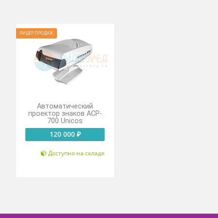
ный тест, таблицу стерео теста и другие.
ЛИДЕР ПРОДАЖ
знаков
Автоматический
ый c
проектор знаков ACP-
ей VLC-
700 Unicos
P