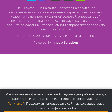
О компании Лидермед
O нас
Производители
Социальная деятельность
Оснащение кабинетов
Часто задаваемые вопросы
Отзывы
Статьи
Oплата
Цены, указанные на сайте, несмотря на регулярное
обновление, носят информационный характер и ни при как
условиях не являются публичной офертой, определяемой
положениями Статьи 437 ГК РФ. Пожалуйста, для уточнени
звоните по указанным телефонам или отправляйте запросы
электронной почте.
Копирайт © 2025, Лидермед, Все права защищены.
Powered By
Innovix Solutions