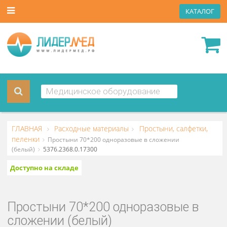
КАТА
ГЛАВНАЯ
Расходные материалы
Простыни, салфетки
пеленки
Простыни 70*200 одноразовые в сложении
(белый)
5376.2368.0.17300
Доступно на складе