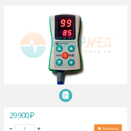
Пульсоксиметр портативный
МЛ-320М