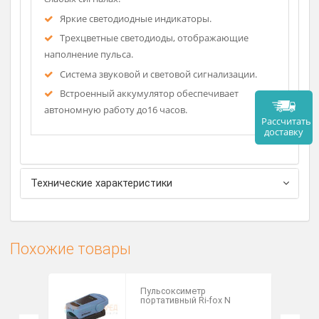
Предназначается ля всех возрастов, включая
новорожденных.
Цифровая технология обеспечивает надежное
измерение SpO2 при артефактах движения и
слабых сигналах.
Яркие светодиодные индикаторы.
Трехцветные светодиоды, отображающие
наполнение пульса.
Система звуковой и световой сигнализации.
Встроенный аккумулятор обеспечивает
автономную работу до16 часов.
Рассч
дост
Технические характеристики