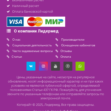
8 (800) 444 14 28
+7 (812) 565 23 25
+7 (911) 975 18 51
+7 (931) 388 11 60
Расходные материалы
Lidermed.rf@yandex.ru
Адрес
196626, Санкт-Петербург, Шушары, ул. Пушкинская, 10 корп. 2
Способы оплаты
Безналичный расчет
Наличный расчет
Оплата банковской картой
О компании Лидермед
O нас
Производители