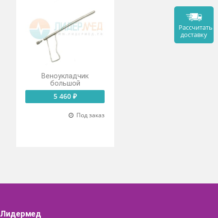
ктор по
Веноукладчик
нди
большой
 ₽
5 460 ₽
Под заказ
Под заказ