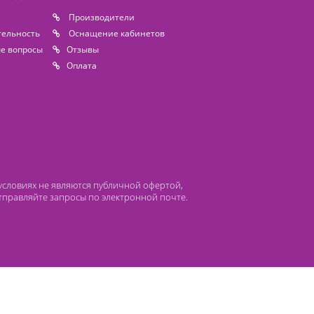
 компании Лидермед
нас
Производители
циальная деятельность
Оснащение кабинетов
сто задаваемые вопросы
Отзывы
атьи
Oплата
 ни при каких условиях не являются публичной офертой,