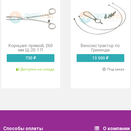
Корнцанг прямой, 260
Веноэкстра
мм Щ-20-1 П
Гризе
730 ₽
13 500
Доступно на складе