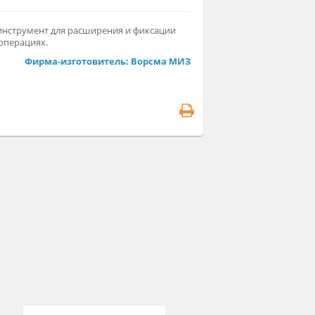
т. Р-92
рургический инструмент для расширения и фиксации
аев раны при операциях.
Фирма-изготовитель: Ворсма МИЗ