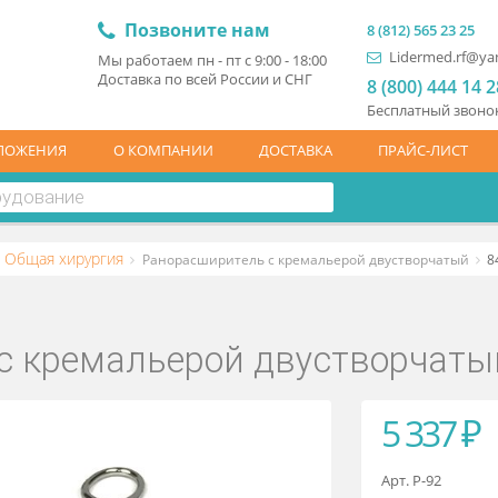
Позвоните нам
8 (81
L
Мы работаем пн - пт с 9:00 - 18:00
Доставка по всей России и СНГ
8 (
Бесп
ЦПРЕДЛОЖЕНИЯ
О КОМПАНИИ
ДОСТАВКА
ПР
ские
Общая хирургия
Ранорасширитель с кремальерой дву
ль с кремальерой двуство
5