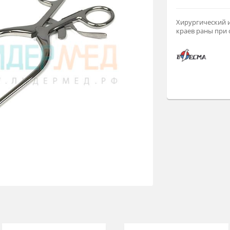
Ар
Хи
кр