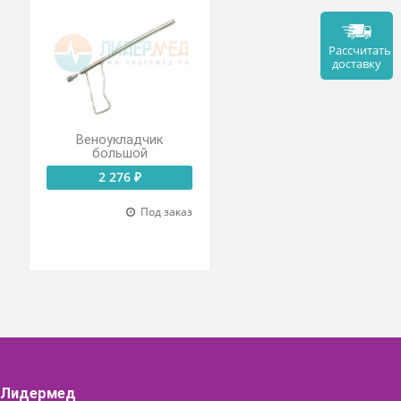
ктор по
Веноукладчик
нди
большой
 ₽
2 276 ₽
Под заказ
Под заказ