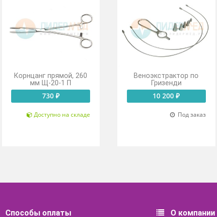
Корнцанг прямой, 260
Веноэкстра
мм Щ-20-1 П
Гризе
730 ₽
10 200
Доступно на складе