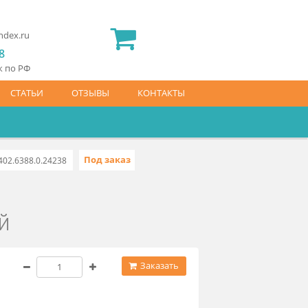
2) 565 23 25
idermed.rf@yandex.ru
800) 444 14 28
латный звонок по РФ
АЙС-ЛИСТ
СТАТЬИ
ОТЗЫВЫ
КОНТАКТЫ
Под заказ
створчатый
8402.6388.0.24238
рчатый
 337 ₽
Заказать