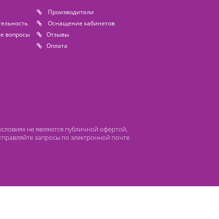
 компании Лидермед
нас
Производители
циальная деятельность
Оснащение кабинетов
сто задаваемые вопросы
Отзывы
атьи
Oплата
 ни при каких условиях не являются публичной офертой,