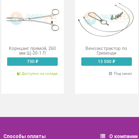
Корнцанг прямой, 260
Веноэкстра
мм Щ-20-1 П
Гризе
730 ₽
13 500
Доступно на складе