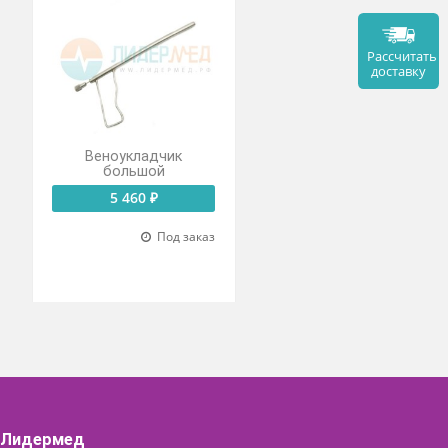
ктор по
Веноукладчик
нди
большой
 ₽
5 460 ₽
Под заказ
Под заказ