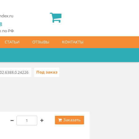
2) 565 23 25
idermed.rf@yandex.ru
800) 444 14 28
латный звонок по РФ
АЙС-ЛИСТ
СТАТЬИ
ОТЗЫВЫ
КОНТАКТЫ
Под заказ
ной 190мм
8402.6388.0.24226
190мм
 380 ₽
Заказать