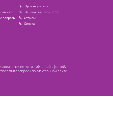
 компании Лидермед
нас
Производители
циальная деятельность
Оснащение кабинетов
сто задаваемые вопросы
Отзывы
атьи
Oплата
 ни при каких условиях не являются публичной офертой,