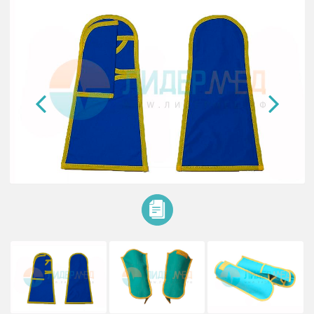
Рукавицы рентгенозащитные РР