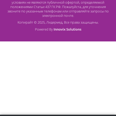
Безналичный расчет
Наличный расчет
Оплата банковской картой
О компании Лидермед
O нас
Производители
Социальная деятельность
Оснащение кабинетов
Часто задаваемые вопросы
Отзывы
Статьи
Oплата
Цены, указанные на сайте, несмотря на регулярное
обновление, носят информационный характер и ни при как
условиях не являются публичной офертой, определяемой
положениями Статьи 437 ГК РФ. Пожалуйста, для уточнени
звоните по указанным телефонам или отправляйте запросы