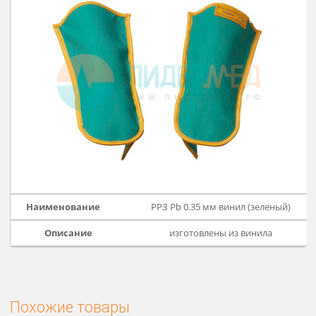
Рассч
дост
РРЗ Pb 0.35 мм ткань (синий
изготовлены из ткани