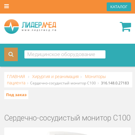
КАТА
ГЛАВНАЯ
Хирургия и реанимация
Мониторы
пациента
Сердечно-сосудистый монитор С100
316.148.0.2
Под заказ
Сердечно-сосудистый монитор С