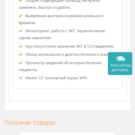
Высококачественные параметры: AG, IBP, C.O.,
CO2, ICG и др.
Встраиваемая функция 12-канального
регистратора, функция печати анализа ЭКГ по 12
отведениям.
Общие подводящие провода, не нужно
заменять, быстро и удобно.
Выявление аритмии в режиме реального
времени.
Мониторинг, работа с ЭКГ, переключение
одним нажатием.
Круглосуточное хранение ЭКГ в 12 отведениях.
Обзор аномального диагностического анализа.
Просмотр сведений об истории болезни
Рассч
дост
пациента.
Имеет 12"-сенсорный экран, WiFi.