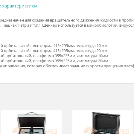
ческие характеристики
-3.02 предназначен для создания вращательного движения жид
телажах, чашках Петри и т.п.). Шейкер используется в микробио
налоговый орбитальный, платформа 415х295мм, амплитуда 10 м
налоговый орбитальный, платформа 415х295мм, амплитуда 20 м
аналоговый орбитальный, платформа 355х235мм, амплитуда 10м
аналоговый орбитальный, платформа 355х235мм, амплитуда 20м
система управления, которая обеспечивает задание скорости 