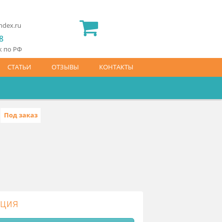
2) 565 23 25
idermed.rf@yandex.ru
800) 444 14 28
латный звонок по РФ
АЙС-ЛИСТ
СТАТЬИ
ОТЗЫВЫ
КОНТАКТЫ
Под заказ
.139.0.22543