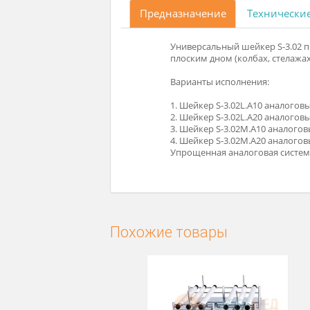
Предназначение
Техни
бирках и лабораторной посуде с
Универсальный шейкер S
сологии, биохимии, биологии и т.д.
плоским дном (колбах, с
Варианты исполнения:
1. Шейкер S-3.02L.А10 а
2. Шейкер S-3.02L.А20 а
3. Шейкер S-3.02М.А10 
4. Шейкер S-3.02М.А20 
латформы.
Упрощенная аналоговая 