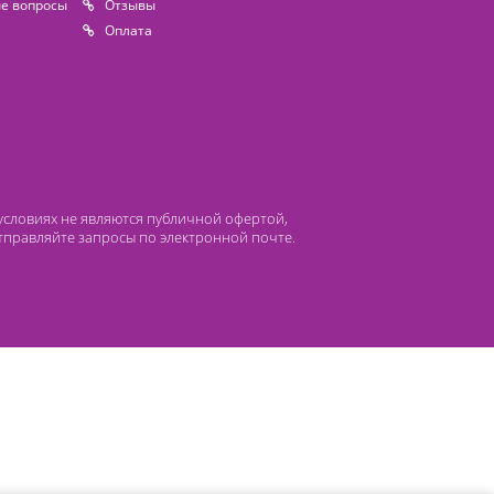
 компании Лидермед
нас
Производители
циальная деятельность
Оснащение кабинетов
сто задаваемые вопросы
Отзывы
атьи
Oплата
 ни при каких условиях не являются публичной офертой,
лефонам или отправляйте запросы по электронной почте.