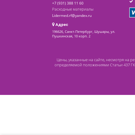
последнее обновление: 03-06-2024
Контакты
8 (800) 444 14 28
+7 (812) 565 23 25
+7 (911) 975 18 51
+7 (931) 388 11 60
Расходные материалы
Lidermed.rf@yandex.ru
Адрес
196626, Санкт-Петербург, Шушары, ул.
Пушкинская, 10 корп. 2
Цены, указанные на сайте, несмот
определяемой положениями Статьи 