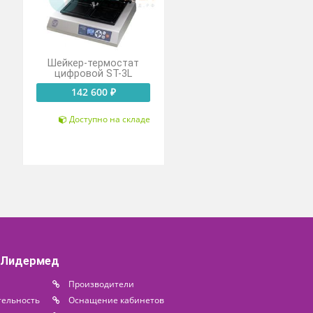
рмостат
Шейкер-термостат
 ST-3M
цифровой ST-3L
0 ₽
142 600 ₽
о на складе
Доступно на складе