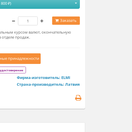
одификация
S-3.02L.А10 (64 800 ₽)
4 800 ₽
Заказать
связи с нестабильным курсом валют, окончательную
ну уточняйте в отделе продаж.
Дополнительные принадлежности
егистрационное удостоверение
Фирма-изготовитель: ELMI
Страна-производитель: Латвия