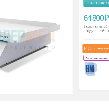
М
6
В 
це
Р