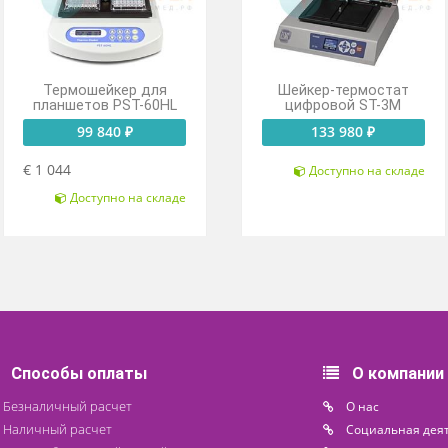
Термошейкер для
Шейкер-те
планшетов PST-60HL
цифровой
99 840 ₽
133 98
€ 1 044
Доступн
Доступно на складе