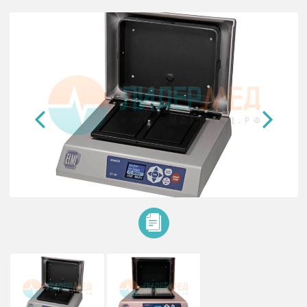
Шейкер-термостат цифровой ST-
платформа на 2 планшеты, объемный обогрев