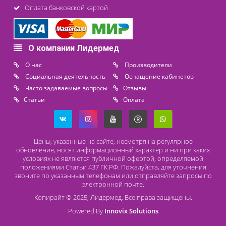
Контакты
8 (800) 444 14 28
+7 (812) 565 23 25
+7 (911) 975 18 51
+7 (931) 388 11 60
Расходные материалы
Lidermed.rf@yandex.ru
Адрес
196626, Санкт-Петербург, Шушары, ул. Пушкинская, 10 корп. 2
Способы оплаты
Безналичный расчет
Наличный расчет
Оплата банковской картой
О компании Лидермед
O нас
Производители