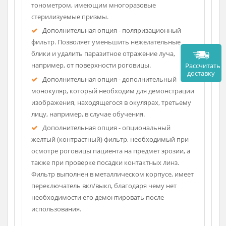
фотоаппарат Canon EOS, блок фоновой подсветки,
специализированное программное обеспечение,
педаль управления затвором. Благодаря всем этим
опциям, врач может делать снимки не отвлекаясь
от окуляров и вести базу данных пациентов.
Для проведения тонометрии по Гольдману
предусмотрена возможность дополнительной
комплектации лампы аппланационным
тонометром, имеющим многоразовые
стерилизуемые призмы.
Дополнительная опция - поляризационный
фильтр. Позволяет уменьшить нежелательные
блики и удалить паразитное отражение луча,
например, от поверхности роговицы.
Рассч
дост
Дополнительная опция - дополнительный
монокуляр, который необходим для демонстрации
изображения, находящегося в окулярах, третьему