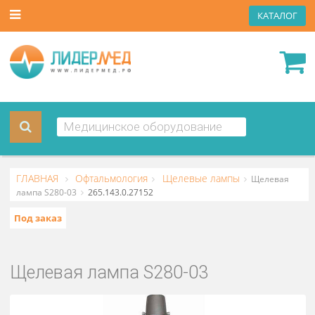
КАТА
ГЛАВНАЯ
Офтальмология
Щелевые лампы
Щелев
лампа S280-03
265.143.0.27152
Под заказ
Щелевая лампа S280-03