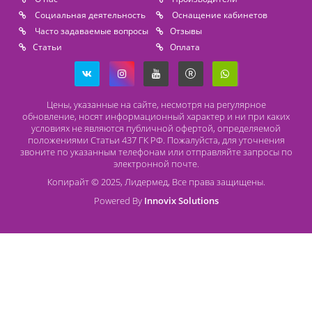
+7 (931) 388 11 60
Расходные материалы
Lidermed.rf@yandex.ru
Адрес
196626, Санкт-Петербург, Шушары, ул. Пушкинская, 10 корп. 2
Способы оплаты
Безналичный расчет
Наличный расчет
Оплата банковской картой
О компании Лидермед
O нас
Производители
Социальная деятельность
Оснащение кабинетов
Часто задаваемые вопросы
Отзывы
Статьи
Oплата