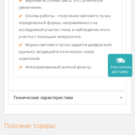
Описание
Верхний источник света, 3-х ступенчатое
увеличение.
Основа работы – получение светового пучка
определенной формы, направляемого на
исследуемый участок глаза, и наблюдение этого
участка с помощью микроскопа.
Форма светового пучка задается диафрагмой
(щелью), входящей в оптическую схему
осветителя.
Рассч
Интегрированный желтый фильтр.
дост