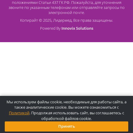
О компании Лидермед
O нас
Производители
Социальная деятельность
Оснащение кабинетов
Часто задаваемые вопросы
Отзывы
Статьи
Oплата
Цены, указанные на сайте, несмотря на регулярное
обновление, носят информационный характер и ни при как
условиях не являются публичной офертой, определяемой
положениями Статьи 437 ГК РФ. Пожалуйста, для уточнени
звоните по указанным телефонам или отправляйте запросы
электронной почте.
Копирайт © 2025, Лидермед, Все права защищены.
Powered By
Innovix Solutions