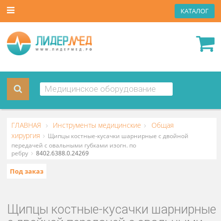
КАТА
ГЛАВНАЯ
Инструменты медицинские
Общая
хирургия
Щипцы костные-кусачки шарнирные с двойной
передачей с овальными губками изогн. по
ребру
8402.6388.0.24269
Под заказ