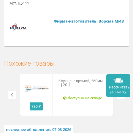
10 740 ₽
Заказат
Арт. Щ-111
Фирма-изготовитель: Ворсма М
Похожие товары
Корнцанг прямой, 260мм
Щ-20-1
Рассч
дост