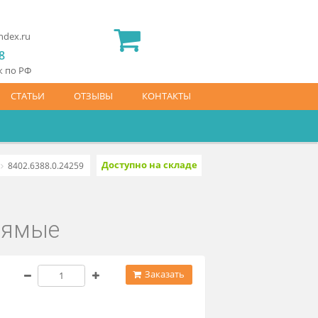
2) 565 23 25
idermed.rf@yandex.ru
800) 444 14 28
латный звонок по РФ
АЙС-ЛИСТ
СТАТЬИ
ОТЗЫВЫ
КОНТАКТЫ
Доступно на складе
убками прямые
8402.6388.0.24259
ами прямые
 660 ₽
Заказать