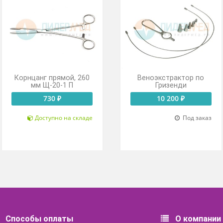
Корнцанг прямой, 260
Веноэкстра
мм Щ-20-1 П
Гризе
730 ₽
10 200
Доступно на складе