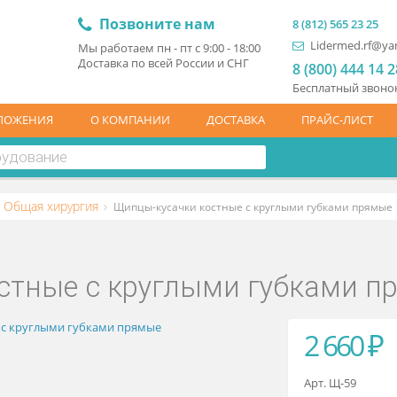
Позвоните нам
8 (81
L
Мы работаем пн - пт с 9:00 - 18:00
Доставка по всей России и СНГ
8 (
Бесп
ЦПРЕДЛОЖЕНИЯ
О КОМПАНИИ
ДОСТАВКА
ПР
ские
Общая хирургия
Щипцы-кусачки костные с круглыми г
 костные с круглыми губк
2