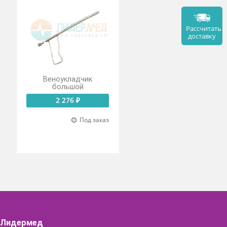
ктор по
Веноукладчик
нди
большой
 ₽
2 276 ₽
Под заказ
Под заказ