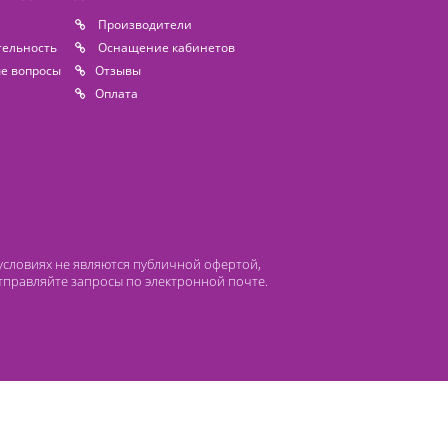
 компании Лидермед
нас
Производители
циальная деятельность
Оснащение кабинетов
сто задаваемые вопросы
Отзывы
атьи
Oплата
 ни при каких условиях не являются публичной офертой,