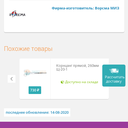
Заказат
Арт. Щ-102
Фирма-изготовитель: Ворсма М
Похожие товары
Корнцанг прямой, 260мм
Щ-20-1
Рассч
дост
Доступно на складе