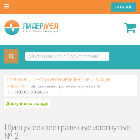
КАТА
ГЛАВНАЯ
Инструменты медицинские
Общая
хирургия
Щипцы секвестральные изогнутые №
2
8402.6388.0.24266
Доступно на складе