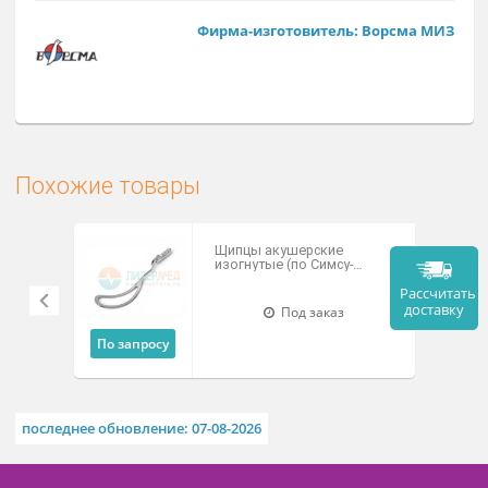
Заказат
Арт. Щ-152
Фирма-изготовитель: Ворсма М
Похожие товары
Щипцы акушерские
изогнутые (по Симсу-
Брауну) Щаи-"М-МИЗ"
Рассч
дост
Под заказ