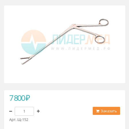
Щипцы влагалищные для инород
тел детские № 1
7 800 ₽