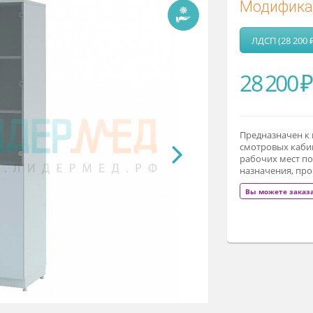
М
2
Пр
см
ра
на
В