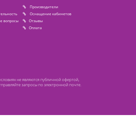
55 200 ₽
Цена от
Под заказ
Под заказ
 компании Лидермед
нас
Производители
циальная деятельность
Оснащение кабинетов
сто задаваемые вопросы
Отзывы
атьи
Oплата