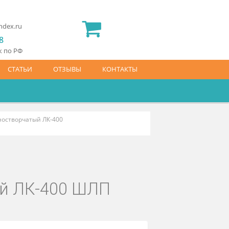
2) 565 23 25
idermed.rf@yandex.ru
800) 444 14 28
латный звонок по РФ
АЙС-ЛИСТ
СТАТЬИ
ОТЗЫВЫ
КОНТАКТЫ
ной посуды одностворчатый ЛК-400
орчатый ЛК-400 ШЛП