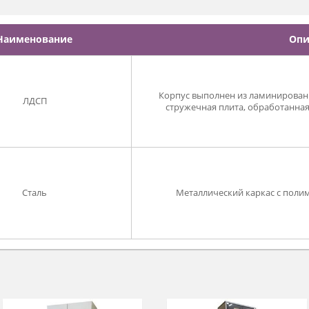
ция: замки и полипропиленовые кюветы.
Hаименование
Корпус выполнен из
ЛДСП
стружечная плита,