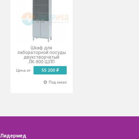
каркас с полимерным покрытием серого цвета.
аторный
Шкаф для
лабораторной посуды
двухстворчатый
 ₽
ЛК-800 ШЛП