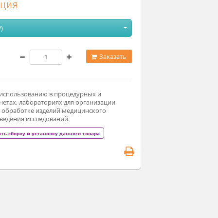
одификация
ЛДСП (28 200 ₽)
8 200 ₽
Заказать
едназначен к использованию в процедурных и
отровых кабинетах, лабораториях для организации
бочих мест по обработке изделий медицинского
значения, проведения исследований.
ы можете заказать сборку и установку данного товара