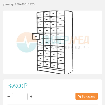
Шкаф для талонов к врачу 446.14
размер 850х430х1820
размер 850х430х1820