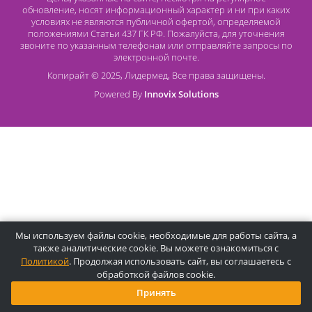
О компании Лидермед
O нас
Производители
Социальная деятельность
Оснащение кабинетов
Часто задаваемые вопросы
Отзывы
Статьи
Oплата
Цены, указанные на сайте, несмотря на регулярное
обновление, носят информационный характер и ни при как
условиях не являются публичной офертой, определяемой
положениями Статьи 437 ГК РФ. Пожалуйста, для уточнени
звоните по указанным телефонам или отправляйте запросы
электронной почте.
Копирайт © 2025, Лидермед, Все права защищены.
Powered By
Innovix Solutions