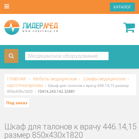
КАТА
ГЛАВНАЯ
Мебель медицинская
Шкафы медицински
картотеки/архивы
Шкаф для талонов к врачу 446.14,15 разм
850х430х1820
10414.243.142.32881
Под заказ